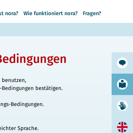
st nora?
Wie funktioniert nora?
Fragen?
Bedingungen
Alltag
 benutzen,
Leicht
-Bedingungen bestätigen.
ungs-Bedingungen.
Gebär
eichter Sprache.
Englis